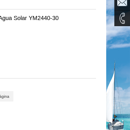
sales1@
Agua Solar YM2440-30
sales2@
0086-
135995
ágina