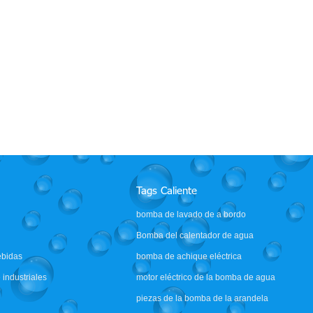
mejor 12 voltios en demanda
Singflo FLO-2203 12 voltios bomba
tocaravana marina caravana
de agua de diafragma agrícola
agma bomba de agua
alimentado por batería eléctrica
pulverizador bomba
Tags Caliente
bomba de lavado de a bordo
Bomba del calentador de agua
ebidas
bomba de achique eléctrica
 industriales
motor eléctrico de la bomba de agua
piezas de la bomba de la arandela
de presión