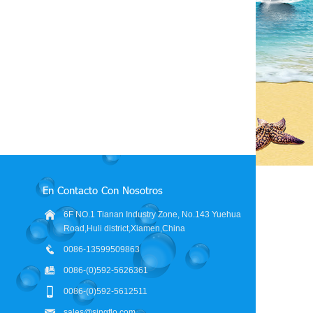
La mejor bomba de agua de RV 12V
Fabricante 3GPM autocebado 12
bomba de agua dulce 45psi 12v
voltios RV bomba de sistema de
bomba de transferencia de agua de
agua dulce de diafragma
12 voltios
En Contacto Con Nosotros
6F NO.1 Tianan Industry Zone, No.143 Yuehua
Road,Huli district,Xiamen,China
0086-13599509863
0086-(0)592-5626361
0086-(0)592-5612511
sales@singflo.com