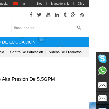
onesia
中文
Blog
|
Mapa del sitio
|
XML
 DE EDUCACIÓN
cio
Centro De Educación
Videos De Productos
singflo
 Alta Presión De 5.5GPM
+86135
sales@s