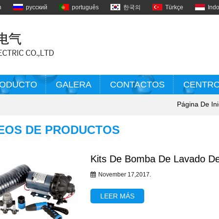
h
русский
português
한국의
Türkçe
Ind
ODUCTO
GALERA
CONTACTOS
CENTRO
Página De Ini
EOS DE PRODUCTOS
Kits De Bomba De Lavado De
November 17,2017.
LEER MÁS