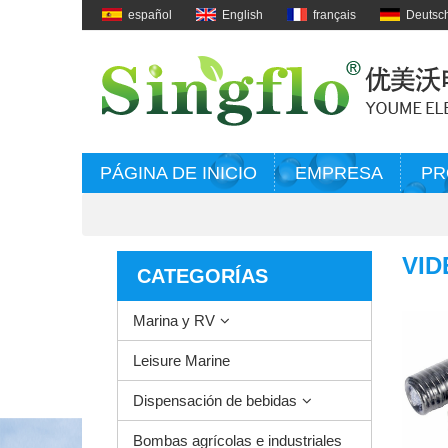
español
English
français
Deutsc
PÁGINA DE INICIO
EMPRESA
PR
VID
CATEGORÍAS
Marina y RV
Leisure Marine
Dispensación de bebidas
Bombas agrícolas e industriales