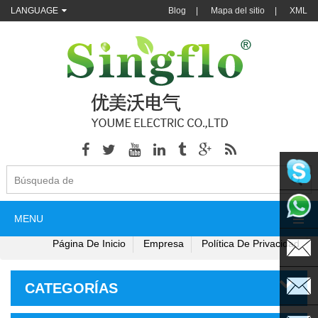
LANGUAGE
Blog
|
Mapa del sitio
|
XML
singflo
MENU
+86135
Página De Inicio
Empresa
Política De Privacidad
CATEGORÍAS
sales@s