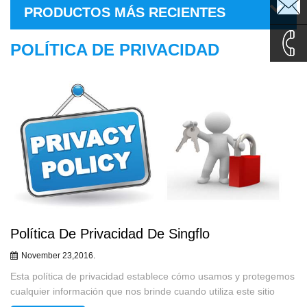
sales1@
PRODUCTOS MÁS RECIENTES
sales2@
POLÍTICA DE PRIVACIDAD
0086-
135995
Política De Privacidad De Singflo
November 23,2016.
Esta política de privacidad establece cómo usamos y protegemos
cualquier información que nos brinde cuando utiliza este sitio
web. Nos comprometemos a garantizar que su privacidad esté