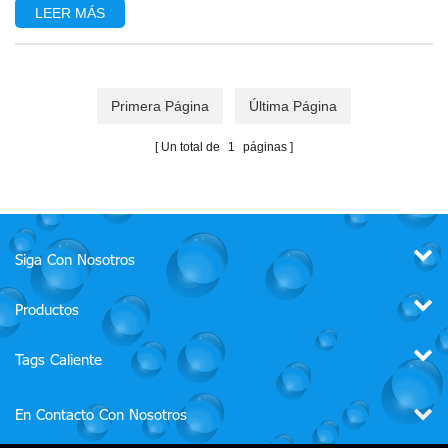
LEER MÁS
protegida. En c...
Primera Página
Última Página
Un total de
1
páginas
Siga Con Nosotros
Productos
Tags Caliente
En Contacto Con Nosotros